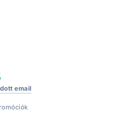
IDŐPONT
s
dott email
promóciók