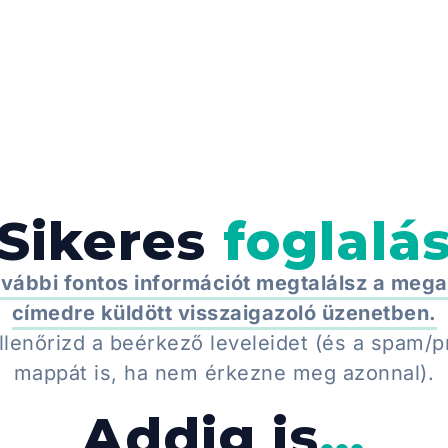
EK
CSAPATUNK
KARRIER
Sikeres
foglalá
vábbi fontos információt megtalálsz a mega
címedre küldött visszaigazoló üzenetben.
ellenőrizd a beérkező leveleidet (és a spam/
mappát is, ha nem érkezne meg azonnal).
Addig is
...