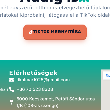
nél egyszerű, otthon is elvégezhető fájdalom
latokat kipróbálni, látogass el a TikTok olda
TIKTOK MEGNYITÁSA
Elérhetőségek
dkalmar1025@gmail.com
+36 70 523 8308
lja a
6000 Kecskemét, Petőfi Sándor utca
1/B (108-as csengő)