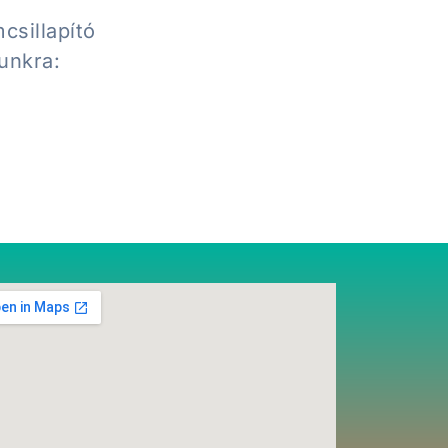
csillapító
lunkra: