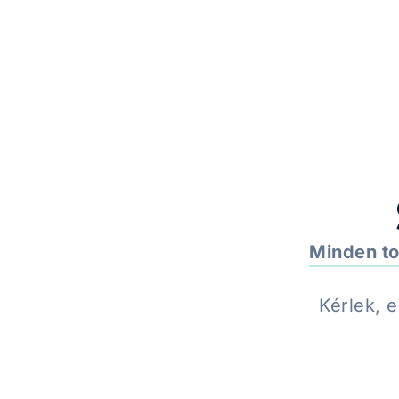
SOS IDŐPONTFOGLALÁS +36 70 523 8308
KEZELÉS
Minden to
Kérlek, 